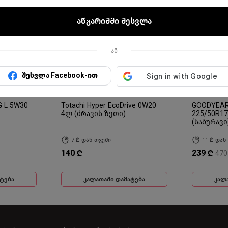
ანგარიშში შესვლა
ან
შესვლა Facebook-ით
G L 5W30
Totachi Hyper EcoDrive 0W20
GOODYEAR
4ლ (ძრავის ზეთი)
225/50R1
(საბურავი
7 ₾-დან თვეში
11 ₾-დან
140 ₾
239 ₾
470
ტება
კალათაში დამატება
კალ