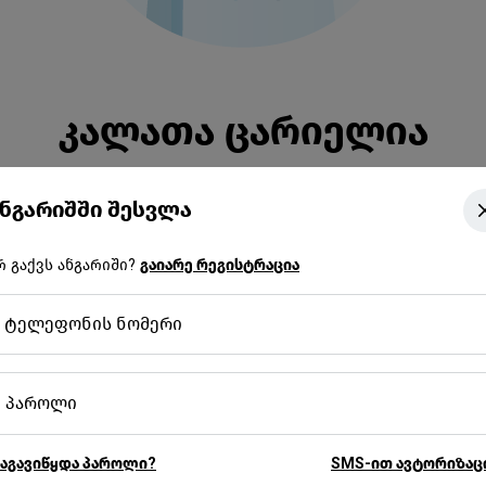
კალათა ცარიელია
შეავსე ნივთებით, რომელიც შენს ავტომობილს სჭირდებ
ნგარიშში შესვლა
ონლაინ ექსკლუზივი
კატალოგში დაბრუნება
რ გაქვს ანგარიში?
გაიარე რეგისტრაცია
ტელეფონის ნომერი
პაროლი
აგავიწყდა პაროლი?
SMS-ით ავტორიზაც
მხოლოდ 
უფასო
ფა