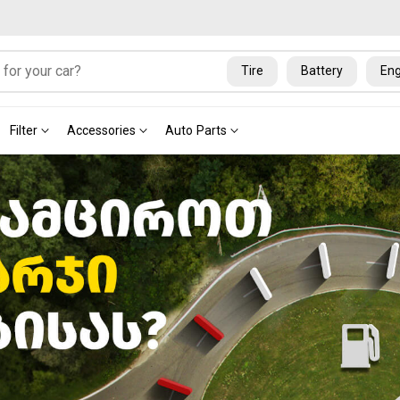
Tire
Battery
Eng
Filter
Accessories
Auto Parts