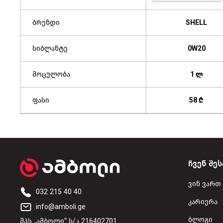
ბრენდი
SHELL
სიბლანტე
0W20
მოცულობა
1 ლ
ფასი
58 ₾
ჩვენ შეს
ვინ ვართ
032 215 40 40
კარიერა
info@amboli.ge
ბლოგი
შპს „ამბოლი“ ს/კ 216402701