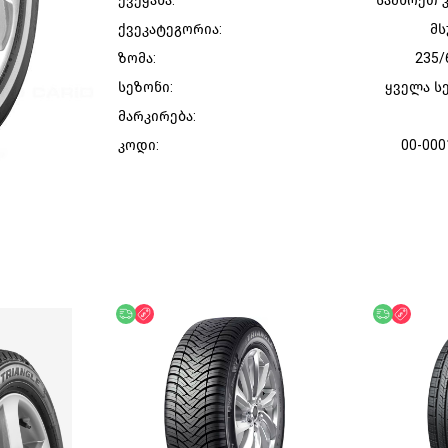
ქვეყანა:
სამხრეთ 
ქვეკატეგორია:
მს
ზომა:
235/
სეზონი:
ყველა ს
მარკირება:
კოდი:
00-000
უფასო მიწოდება
ფასდაკლება
უფასო მი
ფასდ