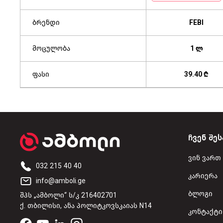
ბრენდი
FEBI
მოცულობა
1 ლ
ფასი
39.40 ₾
ჩვენ შეს
ვინ ვართ
032 215 40 40
კარიერა
info@amboli.ge
ბლოგი
შპს „ამბოლი“ ს/კ 216402701
ქ. თბილისი, ანა პოლიტკოვსკაიას N14
კონტაქტი