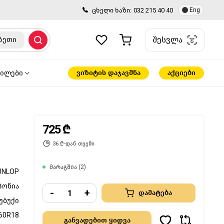
ცხელი ხაზი:
032 215 40 40
Eng
შესვლა
ზეთი
ვიზიტის დაჯავშნა
აქციები
წილები
725 ₾
36 ₾-დან თვეში
მარაგშია (2)
UNLOP
პონია
-
+
დამატება
უბუქი
60R18