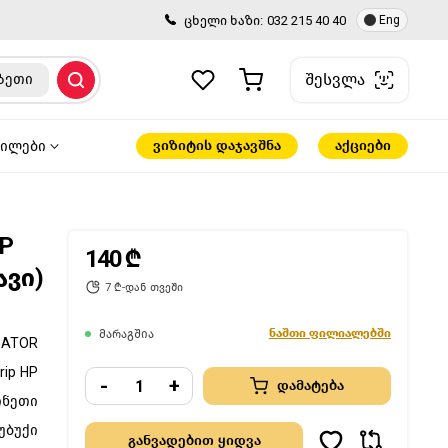
ცხელი ხაზი:
032 215 40 40
Eng
შესვლა
ზეთი
ვიზიტის დაჯავშნა
აქციები
წილები
P
140 ₾
ავი)
7 ₾-დან თვეში
ნაშთი ფილიალებში
მარაგშია
GATOR
rip HP
-
+
დამატება
ინეთი
უბუქი