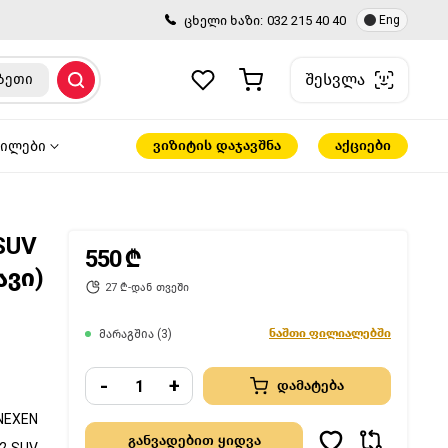
ცხელი ხაზი:
032 215 40 40
Eng
შესვლა
ზეთი
ვიზიტის დაჯავშნა
აქციები
წილები
SUV
550 ₾
ავი)
27 ₾-დან თვეში
ნაშთი ფილიალებში
მარაგშია (3)
-
+
დამატება
NEXEN