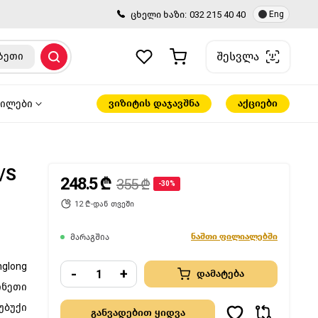
ცხელი ხაზი:
032 215 40 40
Eng
შესვლა
ზეთი
ვიზიტის დაჯავშნა
აქციები
წილები
/S
248.5 ₾
355 ₾
-30%
12 ₾-დან თვეში
ნაშთი ფილიალებში
მარაგშია
nglong
-
+
დამატება
ინეთი
უბუქი