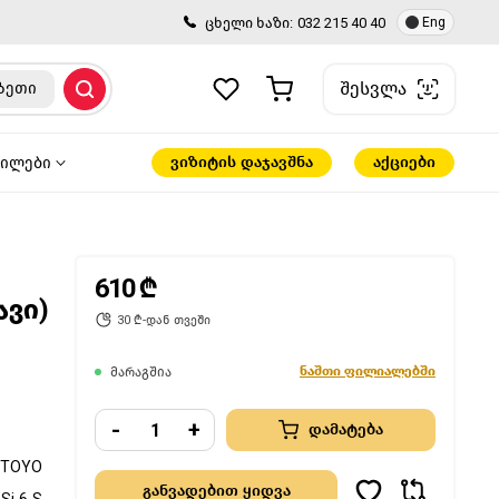
ცხელი ხაზი:
032 215 40 40
Eng
შესვლა
ზეთი
ვიზიტის დაჯავშნა
აქციები
წილები
610 ₾
ავი)
30 ₾-დან თვეში
ნაშთი ფილიალებში
მარაგშია
-
+
დამატება
TOYO