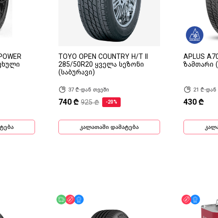
HPOWER
TOYO OPEN COUNTRY H/T II
APLUS A70
აფხული
285/50R20 ყველა სეზონი
ზამთარი (
(საბურავი)
37 ₾-დან თვეში
21 ₾-დან
740 ₾
430 ₾
925 ₾
-20%
ტება
კალათაში დამატება
კალ
ინ
უფასო მიწოდება
ფასდაკლება
მხოლოდ ონლაინ
ფასდაკლ
მხოლ