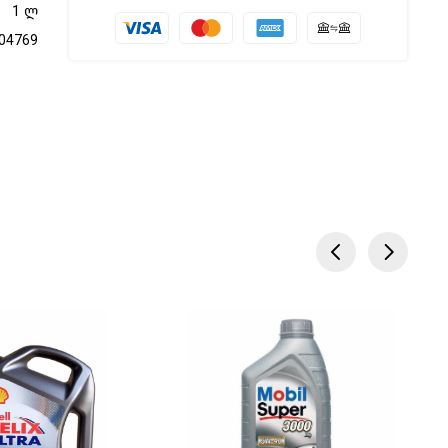
1 ლ
04769