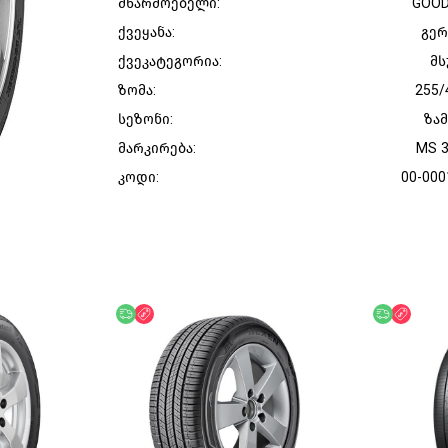
მწარმოებელი:
GOO
ქვეყანა:
გერ
ქვეკატეგორია:
მს
ზომა:
255/
სეზონი:
ზა
მარკირება:
MS 
კოდი:
00-000
უფასო მიწოდება
ფასდაკლება
უფასო მი
ფასდ