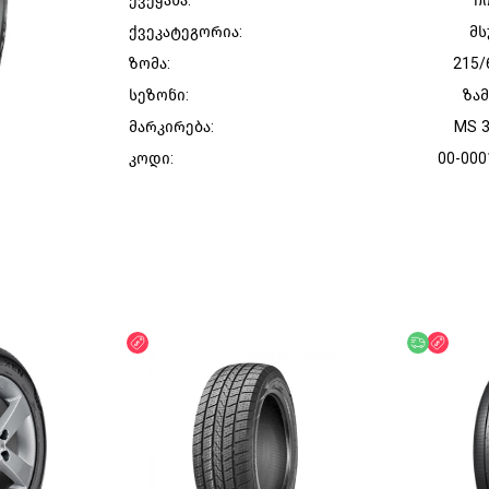
ქვეყანა:
ჩ
ქვეკატეგორია:
მს
ზომა:
215/
სეზონი:
ზა
მარკირება:
MS 
კოდი:
00-000
ფასდაკლება
უფასო მი
ფასდ