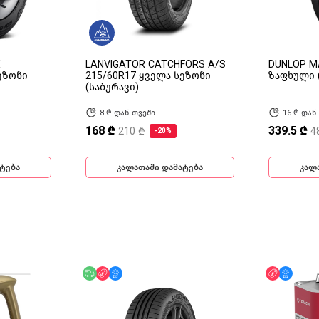
X
LANVIGATOR CATCHFORS A/S
DUNLOP M
ეზონი
215/60R17 ყველა სეზონი
ზაფხული 
(საბურავი)
8 ₾-დან თვეში
16 ₾-დან
168 ₾
339.5 ₾
210 ₾
4
-20%
ტება
კალათაში დამატება
კალ
უფასო მიწოდება
ფასდაკლება
მხოლოდ ონლაინ
ფასდაკლ
მხოლ